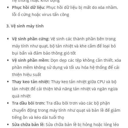
hệ thống hoặc khởi động
Phục hồi dữ liệu:
Phục hồi dữ liệu bị mất do xóa nhầm,
lỗi ổ cứng hoặc virus tấn công
3. Vệ sinh máy tính
Vệ sinh phần cứng:
Vệ sinh các thành phần bên trong
máy tính như quạt, bộ tản nhiệt và khe cắm để loại bỏ
bụi bẩn và đảm bảo thông gió tốt
Vệ sinh phần mềm:
Dọn dẹp các tệp không cần thiết, xóa
phần mềm không sử dụng và tối ưu hóa hệ thống để cải
thiện hiệu suất
Thay keo tản nhiệt:
Thay keo tản nhiệt giữa CPU và bộ
tản nhiệt để cải thiện khả năng tản nhiệt và ngăn ngừa
quá nhiệt
Tra dầu bôi trơn:
Tra dầu bôi trơn vào các bộ phận
chuyển động trong máy tính như quạt và bản lề để giảm
tiếng ồn và kéo dài tuổi thọ
Sửa chữa bản lề:
Sửa chữa bản lề bị hỏng hoặc lỏng lẻo