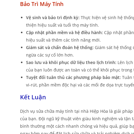
Bảo Trì Máy Tính
Vệ sinh và bảo trì định kỳ:
Thực hiện vệ sinh hệ thống
thiện hiệu suất và tuổi thọ máy tính.
Cập nhật phần mềm và hệ điều hành:
Cập nhật phần 
hiệu suất và thêm các tính năng mới.
Giám sát và chẩn đoán hệ thống:
Giám sát hệ thống 
ngừa các sự cố lớn hơn.
Sao lưu và khôi phục dữ liệu theo lịch trình:
Lên lịch
của bạn luôn được an toàn và có thể khôi phục trong 
Tuyệt đối tuân thủ các phương pháp bảo mật:
Tuân t
vi-rút, phần mềm độc hại và các mối đe dọa trực tuyế
Kết Luận
Dịch vụ sửa chữa máy tính tại nhà Hiệp Hòa là giải pháp
của bạn. Đội ngũ kỹ thuật viên giàu kinh nghiệm và tận 
bình thường một cách nhanh chóng và hiệu quả, giúp bạn t
ngay hôm nay để đặt lịch sửa chữa và trải nghiệm dịch v