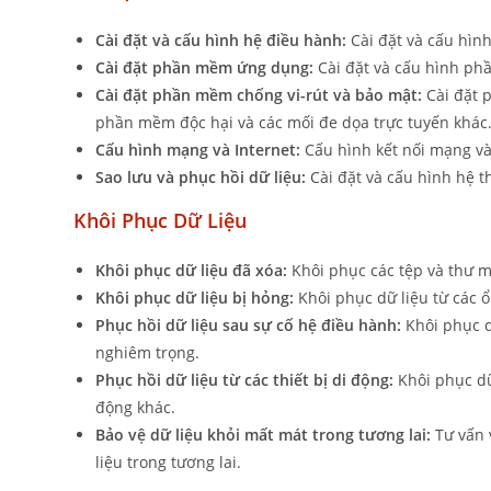
Cài đặt và cấu hình hệ điều hành:
Cài đặt và cấu hìn
Cài đặt phần mềm ứng dụng:
Cài đặt và cấu hình phầ
Cài đặt phần mềm chống vi-rút và bảo mật:
Cài đặt 
phần mềm độc hại và các mối đe dọa trực tuyến khác
Cấu hình mạng và Internet:
Cấu hình kết nối mạng và 
Sao lưu và phục hồi dữ liệu:
Cài đặt và cấu hình hệ t
Khôi Phục Dữ Liệu
Khôi phục dữ liệu đã xóa:
Khôi phục các tệp và thư m
Khôi phục dữ liệu bị hỏng:
Khôi phục dữ liệu từ các ổ 
Phục hồi dữ liệu sau sự cố hệ điều hành:
Khôi phục d
nghiêm trọng.
Phục hồi dữ liệu từ các thiết bị di động:
Khôi phục dữ 
động khác.
Bảo vệ dữ liệu khỏi mất mát trong tương lai:
Tư vấn 
liệu trong tương lai.