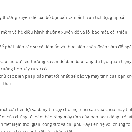
 thường xuyên để loại bỏ bụi bẩn và mảnh vụn tích tụ, giúp cải
mềm và hệ điều hành thường xuyên để vá lỗi bảo mật, cải thiện
để phát hiện các sự cố tiềm ẩn và thực hiện chẩn đoán sớm để ng
 sao lưu dữ liệu thường xuyên để đảm bảo rằng dữ liệu quan trọng
trường hợp xảy ra sự cố.
hủ các biện pháp bảo mật tốt nhất để bảo vệ máy tính của bạn kh
n khác.
 một cửa tiện lợi và đáng tin cậy cho mọi nhu cầu sửa chữa máy tín
tâm của chúng tôi đảm bảo rằng máy tính của bạn hoạt động trở lạ
iết kiệm thời gian, công sức và chi phí. Hãy liên hệ với chúng tôi
ụ khách hàng vượt trội của chúng tôi.