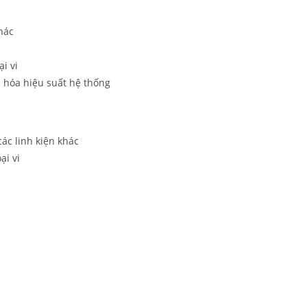
khác
i vi
 hóa hiệu suất hệ thống
ác linh kiện khác
ại vi